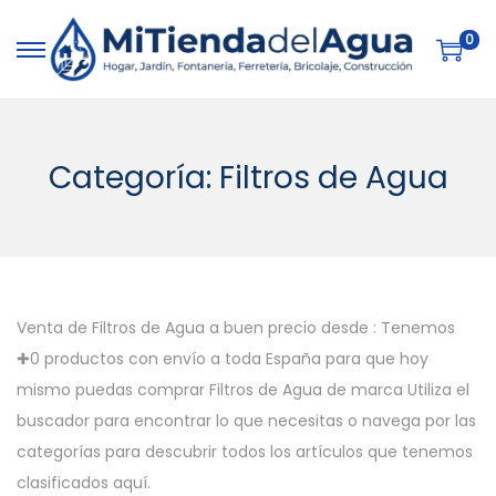
0
S
S
a
a
l
l
t
t
Categoría:
Filtros de Agua
a
a
r
r
a
a
l
l
a
c
Venta de Filtros de Agua a buen precio desde : Tenemos
n
o
✚0 productos con envío a toda España para que hoy
a
n
mismo puedas comprar Filtros de Agua de marca Utiliza el
v
t
buscador para encontrar lo que necesitas o navega por las
e
e
categorías para descubrir todos los artículos que tenemos
g
n
clasificados aquí.