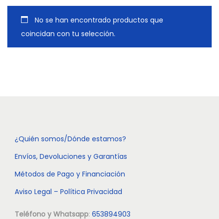
a
i
c
d
No se han encontrado productos que
i
o
coincidan con tu selección.
ó
n
¿Quién somos/Dónde estamos?
Envíos, Devoluciones y Garantías
Métodos de Pago y Financiación
Aviso Legal – Política Privacidad
Teléfono y Whatsapp
:
653894903