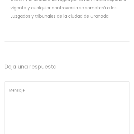
vigente y cualquier controversia se someterá a los
Juzgados y tribunales de la ciudad de Granada
Deja una respuesta
A
l
t
e
r
n