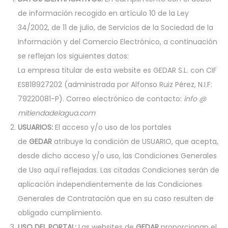
a
i
de información recogido en artículo 10 de la Ley
c
d
34/2002, de 11 de julio, de Servicios de la Sociedad de la
i
o
Información y del Comercio Electrónico, a continuación
ó
se reflejan los siguientes datos:
n
La empresa titular de esta website es GEDAR S.L. con CIF
ESB18927202 (administrada por Alfonso Ruiz Pérez, N.I.F:
79220081-P). Correo electrónico de contacto:
info @
mitiendadelagua.com
USUARIOS:
El acceso y/o uso de los portales
de
GEDAR
atribuye la condición de USUARIO, que acepta,
desde dicho acceso y/o uso, las Condiciones Generales
de Uso aquí reflejadas. Las citadas Condiciones serán de
aplicación independientemente de las Condiciones
Generales de Contratación que en su caso resulten de
obligado cumplimiento.
USO DEL PORTAL:
Las websites de
GEDAR
proporcionan el