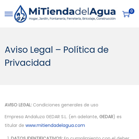
0
S
S
a
a
l
l
t
t
Aviso Legal – Política de
a
a
Privacidad
r
r
a
a
l
l
a
c
n
o
a
n
AVISO LEGAL:
Condiciones generales de uso
v
t
Empresa Andaluza GEDAR S.L. (en adelante,
GEDAR
) es
e
e
titular de
www.mitiendadelagua.com
g
n
DATOS IDENTIFICATIVOS:
En cumplimiento con el deber