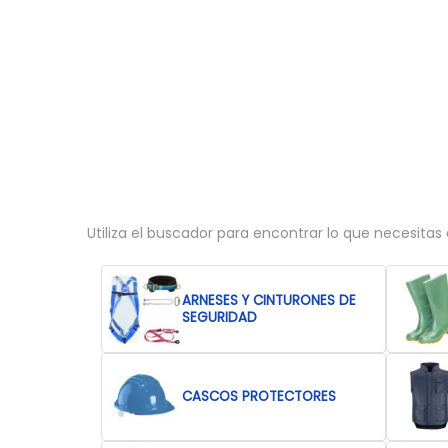
a
i
c
d
i
o
ó
n
Utiliza el buscador para encontrar lo que necesitas
ARNESES Y CINTURONES DE
SEGURIDAD
CASCOS PROTECTORES