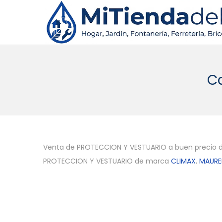
S
S
a
a
l
l
t
t
C
a
a
r
r
a
a
l
l
a
c
Venta de PROTECCION Y VESTUARIO a buen precio 
n
o
PROTECCION Y VESTUARIO de marca
CLIMAX
,
MAURE
a
n
v
t
e
e
g
n